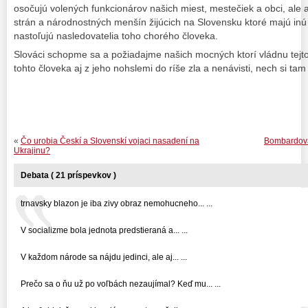
osočujú volených funkcionárov našich miest, mestečiek a obci, ale aj
strán a národnostných menšín žijúcich na Slovensku ktoré majú inú
nastoľujú nasledovatelia toho chorého človeka.
Slováci schopme sa a požiadajme našich mocných ktorí vládnu tejto 
tohto človeka aj z jeho nohslemi do ríše zla a nenávisti, nech si tam
«
Čo urobia Českí a Slovenskí vojaci nasadení na
Bombardova
Ukrajinu?
Debata ( 21 príspevkov )
trnavsky blazon je iba zivy obraz nemohucneho... ...
V socializme bola jednota predstieraná a... ...
V každom národe sa nájdu jedinci, ale aj... ...
Prečo sa o ňu už po voľbách nezaujímal? Keď mu... ...