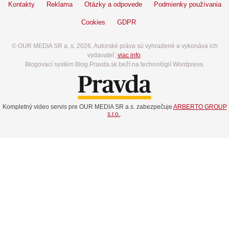
Kontakty
Reklama
Otázky a odpovede
Podmienky používania
Cookies
GDPR
© OUR MEDIA SR a. s. 2026. Autorské práva sú vyhradené a vykonáva ich
vydavateľ,
viac info
.
Blogovací systém Blog.Pravda.sk beží na technológií Wordpress.
Kompletný video servis pre OUR MEDIA SR a.s. zabezpečuje
ARBERTO GROUP
s.r.o.
.