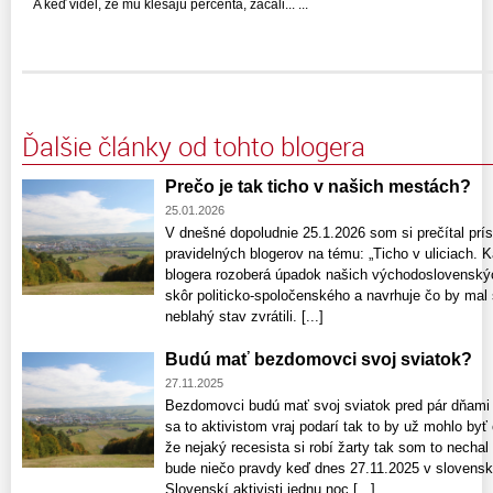
A keď videl, že mu klesajú percenta, začali... ...
Ďalšie články od tohto blogera
Prečo je tak ticho v našich mestách?
25.01.2026
V dnešné dopoludnie 25.1.2026 som si prečítal prí
pravidelných blogerov na tému: „Ticho v uliciach.
blogera rozoberá úpadok našich východoslovenský
skôr politicko-spoločenského a navrhuje čo by mal 
neblahý stav zvrátili. [...]
Budú mať bezdomovci svoj sviatok?
27.11.2025
Bezdomovci budú mať svoj sviatok pred pár dňami h
sa to aktivistom vraj podarí tak to by už mohlo byť
že nejaký recesista si robí žarty tak som to nechal
bude niečo pravdy keď dnes 27.11.2025 v slovensk
Slovenskí aktivisti jednu noc [...]