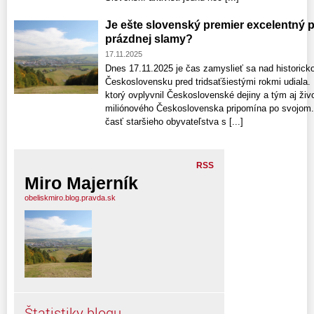
Je ešte slovenský premier excelentný pol
prázdnej slamy?
17.11.2025
Dnes 17.11.2025 je čas zamyslieť sa nad historick
Československu pred tridsaťšiestými rokmi udiala. 
ktorý ovplyvnil Československé dejiny a tým aj živ
miliónového Československa pripomína po svojom. 
časť staršieho obyvateľstva s [...]
RSS
Miro Majerník
obeliskmiro.blog.pravda.sk
Štatistiky blogu