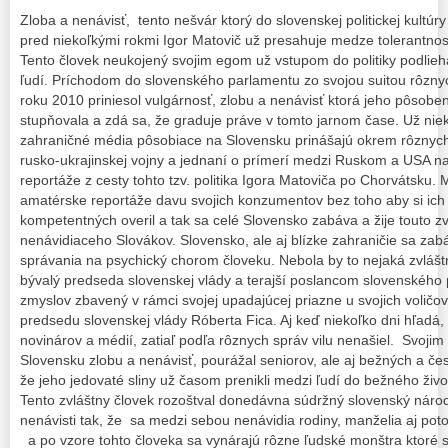
Zloba a nenávisť, tento nešvár ktorý do slovenskej politickej kultú
pred niekoľkými rokmi Igor Matovič už presahuje medze tolerantnost
Tento človek neukojený svojim egom už vstupom do politiky podliehal
ľudí. Príchodom do slovenského parlamentu zo svojou suitou rôzny
roku 2010 priniesol vulgárnosť, zlobu a nenávisť ktorá jeho pôsobení
stupňovala a zdá sa, že graduje práve v tomto jarnom čase. Už ni
zahraničné média pôsobiace na Slovensku prinášajú okrem rôznyc
rusko-ukrajinskej vojny a jednaní o prímerí medzi Ruskom a USA n
reportáže z cesty tohto tzv. politika Igora Matoviča po Chorvátsku.
amatérske reportáže davu svojich konzumentov bez toho aby si ich 
kompetentných overil a tak sa celé Slovensko zabáva a žije touto z
nenávidiaceho Slovákov. Slovensko, ale aj blízke zahraničie sa za
správania na psychický chorom človeku. Nebola by to nejaká zvláš
bývalý predseda slovenskej vlády a terajší poslancom slovenského p
zmyslov zbavený v rámci svojej upadajúcej priazne u svojich voličo
predsedu slovenskej vlády Róberta Fica. Aj keď niekoľko dni hľadá,
novinárov a médií, zatiaľ podľa rôznych správ vilu nenašiel. Svoji
Slovensku zlobu a nenávisť, pourážal seniorov, ale aj bežných a čes
že jeho jedovaté sliny už časom prenikli medzi ľudí do bežného živ
Tento zvláštny človek rozoštval donedávna súdržný slovenský nár
nenávisti tak, že sa medzi sebou nenávidia rodiny, manželia aj po
a po vzore tohto človeka sa vynárajú rôzne ľudské monštra ktoré sl