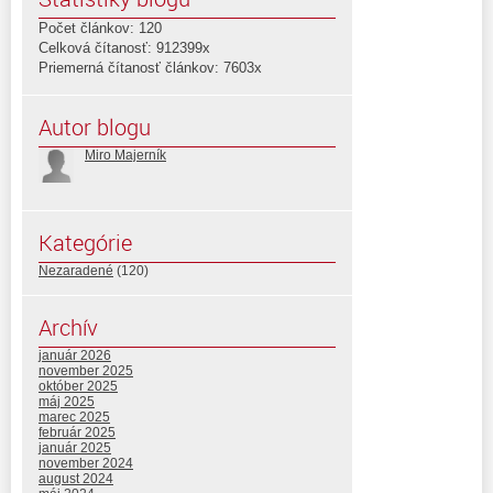
Počet článkov: 120
Celková čítanosť: 912399x
Priemerná čítanosť článkov: 7603x
Autor blogu
Miro Majerník
Kategórie
Nezaradené
(120)
Archív
január 2026
november 2025
október 2025
máj 2025
marec 2025
február 2025
január 2025
november 2024
august 2024