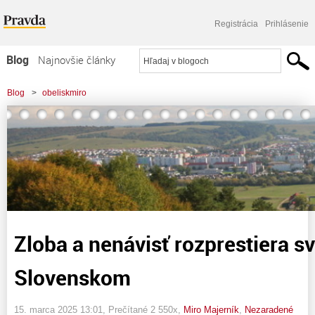
Registrácia
Prihlásenie
Blog
Najnovšie články
Najčítanejšie články
Blog
>
obeliskmiro
Najkomentovanejšie články
>
Zloba a nenávisť rozprestiera svoje krídla nad Slovenskom
Zoznam blogov
Komerčné blogy
Zloba a nenávisť rozprestiera sv
Slovenskom
15. marca 2025 13:01
, Prečítané 2 550x,
Miro Majerník
,
Nezaradené