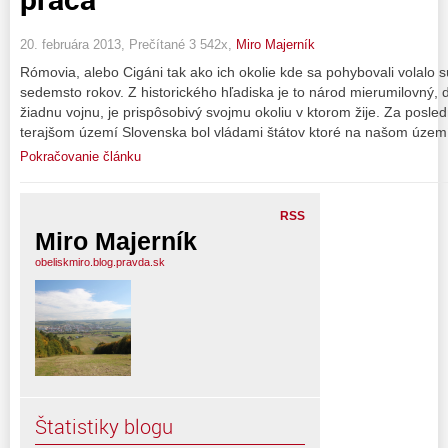
20. februára 2013, Prečítané 3 542x,
Miro Majerník
Rómovia, alebo Cigáni tak ako ich okolie kde sa pohybovali volalo 
sedemsto rokov. Z historického hľadiska je to národ mierumilovný, d
žiadnu vojnu, je prispôsobivý svojmu okoliu v ktorom žije. Za posled
terajšom území Slovenska bol vládami štátov ktoré na našom území
Pokračovanie článku
RSS
Miro Majerník
obeliskmiro.blog.pravda.sk
Štatistiky blogu