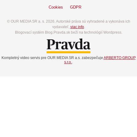
Cookies
GDPR
© OUR MEDIA SR a. s. 2026. Autorské práva sú vyhradené a vykonáva ich
vydavateľ,
viac info
.
Blogovací systém Blog.Pravda.sk beží na technológií Wordpress.
Kompletný video servis pre OUR MEDIA SR a.s. zabezpečuje
ARBERTO GROUP
s.r.o.
.