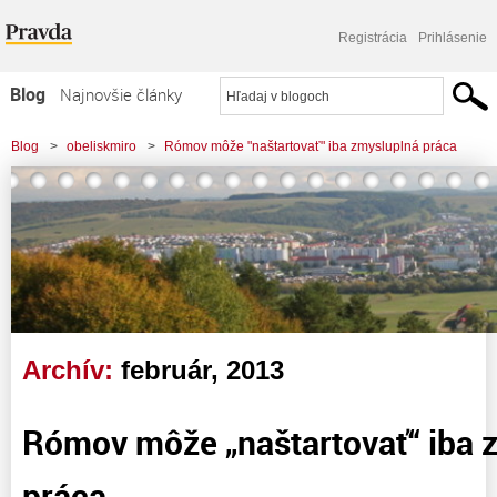
Registrácia
Prihlásenie
Blog
Najnovšie články
Najčítanejšie články
Blog
>
obeliskmiro
>
Rómov môže "naštartovať" iba zmysluplná práca
Najkomentovanejšie články
Zoznam blogov
Komerčné blogy
Archív:
február, 2013
Rómov môže „naštartovať“ iba 
práca