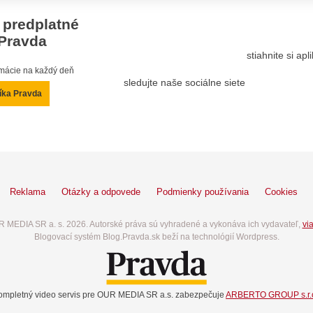
 predplatné
Pravda
stiahnite si ap
ormácie na každý deň
sledujte naše sociálne siete
íka Pravda
Reklama
Otázky a odpovede
Podmienky používania
Cookies
 MEDIA SR a. s. 2026. Autorské práva sú vyhradené a vykonáva ich vydavateľ,
via
Blogovací systém Blog.Pravda.sk beží na technológií Wordpress.
ompletný video servis pre OUR MEDIA SR a.s. zabezpečuje
ARBERTO GROUP s.r.