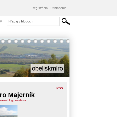
Registrácia
Prihlásenie
y
obeliskmiro
RSS
ro Majerník
skmiro.blog.pravda.sk