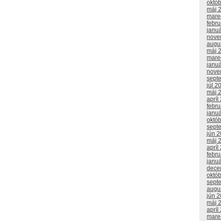
októ
máj 
mare
febr
janu
nove
augu
máj 
mare
janu
nove
sept
júl 2
máj 
apríl
febr
janu
októ
sept
jún 
máj 
apríl
febr
janu
dece
októ
sept
augu
jún 
máj 
apríl
mare