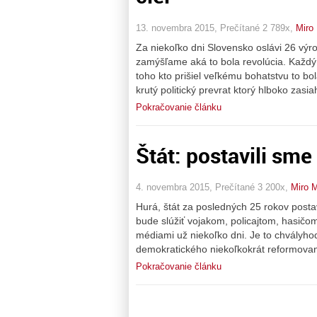
13. novembra 2015, Prečítané 2 789x,
Miro
Za niekoľko dni Slovensko oslávi 26 výr
zamýšľame aká to bola revolúcia. Každý 
toho kto prišiel veľkému bohatstvu to bo
krutý politický prevrat ktorý hlboko zasia
Pokračovanie článku
Štát: postavili sm
4. novembra 2015, Prečítané 3 200x,
Miro M
Hurá, štát za posledných 25 rokov postav
bude slúžiť vojakom, policajtom, hasič
médiami už niekoľko dni. Je to chvályho
demokratického niekoľkokrát reformovan
Pokračovanie článku