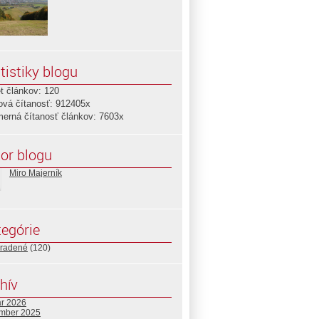
tistiky blogu
t článkov: 120
ová čítanosť: 912405x
merná čítanosť článkov: 7603x
or blogu
Miro Majerník
egórie
radené
(120)
hív
ár 2026
mber 2025