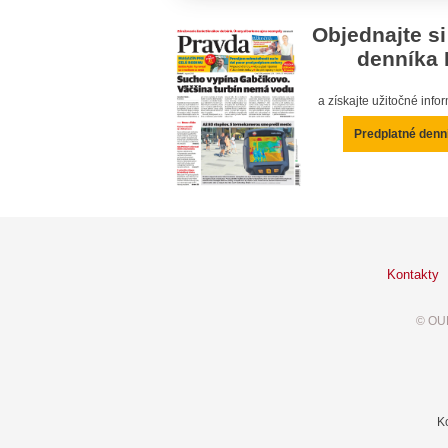
Objednajte si
denníka 
a získajte užitočné inf
Predplatné denn
Kontakty
© OUR
K