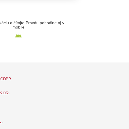
likáciu a čítajte Pravdu pohodlne aj v
mobile
GDPR
c info
.
o.
.