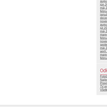
augu
jún 
máj 
febr
janu
dece
nove
augu
júl 2
máj 
mare
febr
nove
sept
máj 
apríl
mare
febr
Od
Foto
Najle
Prav
TV p
Všetk