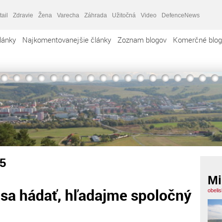
tail
Zdravie
Žena
Varecha
Záhrada
Užitočná
Video
DefenceNews
lánky
Najkomentovanejšie články
Zoznam blogov
Komerčné blog
5
Mi
 sa hádať, hľadajme spoločný
obeli