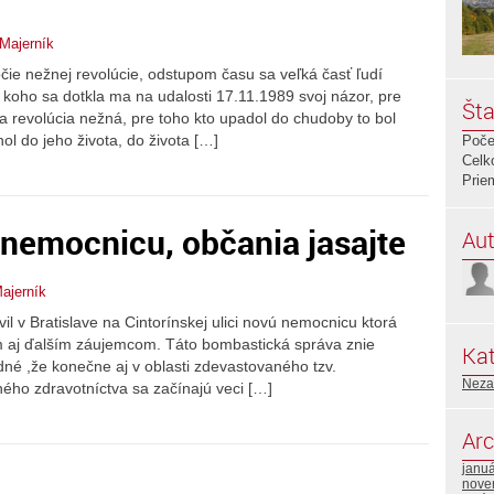
 Majerník
očie nežnej revolúcie, odstupom času sa veľká časť ľudí
koho sa dotkla ma na udalosti 17.11.1989 svoj názor, pre
Šta
la revolúcia nežná, pre toho kto upadol do chudoby to bol
hol do jeho života, do života […]
Poče
Celk
Prie
e nemocnicu, občania jasajte
Aut
ajerník
il v Bratislave na Cintorínskej ulici novú nemocnicu ktorá
om aj ďalším záujemcom. Táto bombastická správa znie
Kat
dné ,že konečne aj v oblasti zdevastovaného tzv.
Neza
ého zdravotníctva sa začínajú veci […]
Arc
janu
nove