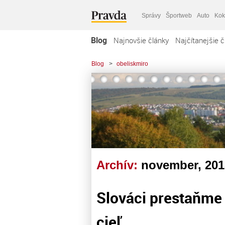
Správy
Športweb
Auto
Kok
Blog
Najnovšie články
Najčítanejšie č
Blog
>
obeliskmiro
Archív:
november, 201
Slováci prestaňme
cieľ