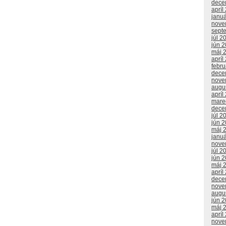
dece
apríl
janu
nove
sept
júl 2
jún 
máj 
apríl
febr
dece
nove
augu
apríl
mare
dece
júl 2
jún 
máj 
janu
nove
júl 2
jún 
máj 
apríl
dece
nove
augu
jún 
máj 
apríl
nove