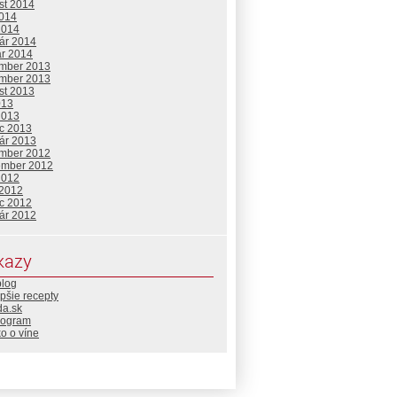
st 2014
2014
2014
uár 2014
ár 2014
mber 2013
mber 2013
st 2013
013
2013
c 2013
uár 2013
mber 2012
ember 2012
2012
 2012
c 2012
uár 2012
kazy
blog
pšie recepty
da.sk
rogram
o o víne