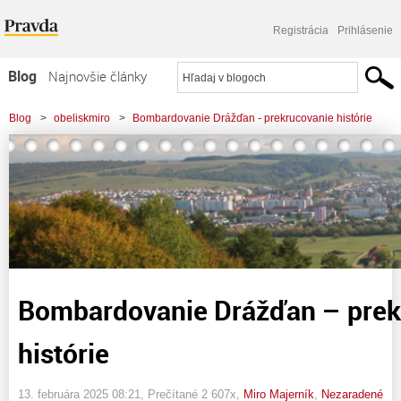
Registrácia
Prihlásenie
Blog
Najnovšie články
Najčítanejšie články
Blog
>
obeliskmiro
>
Bombardovanie Drážďan - prekrucovanie histórie
Najkomentovanejšie články
Zoznam blogov
Komerčné blogy
Bombardovanie Drážďan – prek
histórie
13. februára 2025 08:21
, Prečítané 2 607x,
Miro Majerník
,
Nezaradené