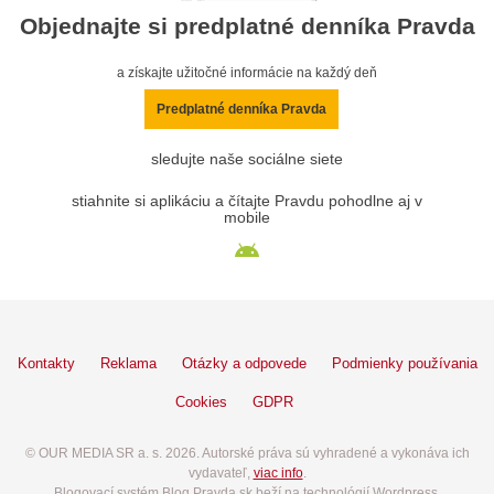
Objednajte si predplatné denníka Pravda
a získajte užitočné informácie na každý deň
Predplatné denníka Pravda
sledujte naše sociálne siete
stiahnite si aplikáciu a čítajte Pravdu pohodlne aj v
mobile
Kontakty
Reklama
Otázky a odpovede
Podmienky používania
Cookies
GDPR
© OUR MEDIA SR a. s. 2026. Autorské práva sú vyhradené a vykonáva ich
vydavateľ,
viac info
.
Blogovací systém Blog.Pravda.sk beží na technológií Wordpress.