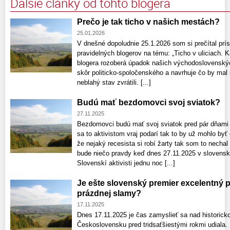
Ďalšie články od tohto blogera
Prečo je tak ticho v našich mestách?
25.01.2026
V dnešné dopoludnie 25.1.2026 som si prečítal prí
pravidelných blogerov na tému: „Ticho v uliciach.
blogera rozoberá úpadok našich východoslovenský
skôr politicko-spoločenského a navrhuje čo by mal 
neblahý stav zvrátili. [...]
Budú mať bezdomovci svoj sviatok?
27.11.2025
Bezdomovci budú mať svoj sviatok pred pár dňami h
sa to aktivistom vraj podarí tak to by už mohlo byť
že nejaký recesista si robí žarty tak som to nechal
bude niečo pravdy keď dnes 27.11.2025 v slovensk
Slovenskí aktivisti jednu noc [...]
Je ešte slovenský premier excelentný pol
prázdnej slamy?
17.11.2025
Dnes 17.11.2025 je čas zamyslieť sa nad historick
Československu pred tridsaťšiestými rokmi udiala. 