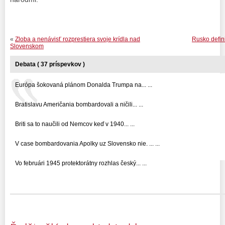
«
Zloba a nenávisť rozprestiera svoje krídla nad
Rusko defini
Slovenskom
Debata ( 37 príspevkov )
Európa šokovaná plánom Donalda Trumpa na... ...
Bratislavu Američania bombardovali a ničili... ...
Briti sa to naučili od Nemcov keď v 1940... ...
V case bombardovania Apolky uz Slovensko nie. ... ...
Vo februári 1945 protektorátny rozhlas český... ...