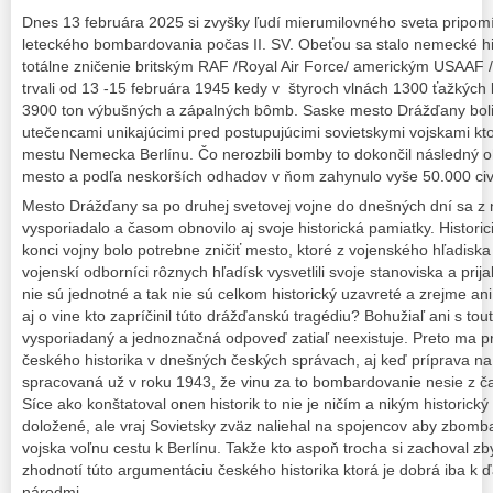
Dnes 13 februára 2025 si zvyšky ľudí mierumilovného sveta pripomí
leteckého bombardovania počas II. SV. Obeťou sa stalo nemecké h
totálne zničenie britským RAF /Royal Air Force/ americkým USAAF /
trvali od 13 -15 februára 1945 kedy v štyroch vlnách 1300 ťažkýc
3900 ton výbušných a zápalných bômb. Saske mesto Drážďany boli 
utečencami unikajúcimi pred postupujúcimi sovietskymi vojskami kto
mestu Nemecka Berlínu. Čo nerozbili bomby to dokončil následný oh
mesto a podľa neskorších odhadov v ňom zahynulo vyše 50.000 civili
Mesto Drážďany sa po druhej svetovej vojne do dnešných dní sa 
vysporiadalo a časom obnovilo aj svoje historická pamiatky. Historic
konci vojny bolo potrebne zničiť mesto, ktoré z vojenského hľadiska 
vojenskí odborníci rôznych hľadísk vysvetlili svoje stanoviska a prija
nie sú jednotné a tak nie sú celkom historický uzavreté a zrejme an
aj o vine kto zapríčinil túto drážďanskú tragédiu? Bohužiaľ ani s tou
vysporiadaný a jednoznačná odpoveď zatiaľ neexistuje. Preto ma pr
českého historika v dnešných českých správach, aj keď príprava 
spracovaná už v roku 1943, že vinu za to bombardovanie nesie z čas
Síce ako konštatoval onen historik to nie je ničím a nikým historick
doložené, ale vraj Sovietsky zväz naliehal na spojencov aby zbomb
vojska voľnu cestu k Berlínu. Takže kto aspoň trocha si zachoval 
zhodnotí túto argumentáciu českého historika ktorá je dobrá iba k ď
národmi.