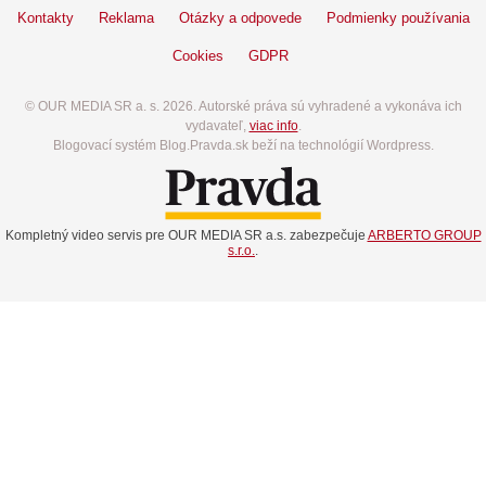
Kontakty
Reklama
Otázky a odpovede
Podmienky používania
Cookies
GDPR
© OUR MEDIA SR a. s. 2026. Autorské práva sú vyhradené a vykonáva ich
vydavateľ,
viac info
.
Blogovací systém Blog.Pravda.sk beží na technológií Wordpress.
Kompletný video servis pre OUR MEDIA SR a.s. zabezpečuje
ARBERTO GROUP
s.r.o.
.