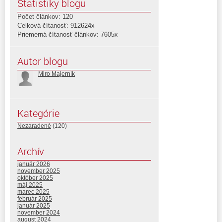
Štatistiky blogu
Počet článkov: 120
Celková čítanosť: 912624x
Priemerná čítanosť článkov: 7605x
Autor blogu
Miro Majerník
Kategórie
Nezaradené
(120)
Archív
január 2026
november 2025
október 2025
máj 2025
marec 2025
február 2025
január 2025
november 2024
august 2024