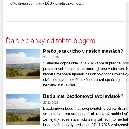
Toľko dnes spomínaná I.ČSR prijala zákon o... ...
Ďalšie články od tohto blogera
Prečo je tak ticho v našich mestách?
25.01.2026
V dnešné dopoludnie 25.1.2026 som si prečítal prí
pravidelných blogerov na tému: „Ticho v uliciach.
blogera rozoberá úpadok našich východoslovenský
skôr politicko-spoločenského a navrhuje čo by mal 
neblahý stav zvrátili. [...]
Budú mať bezdomovci svoj sviatok?
27.11.2025
Bezdomovci budú mať svoj sviatok pred pár dňami h
sa to aktivistom vraj podarí tak to by už mohlo byť
že nejaký recesista si robí žarty tak som to nechal
bude niečo pravdy keď dnes 27.11.2025 v slovensk