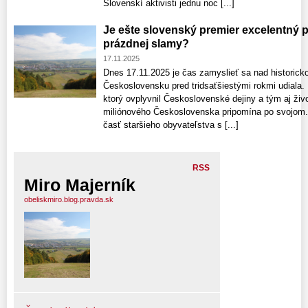
Slovenskí aktivisti jednu noc [...]
Je ešte slovenský premier excelentný pol
prázdnej slamy?
17.11.2025
Dnes 17.11.2025 je čas zamyslieť sa nad historick
Československu pred tridsaťšiestými rokmi udiala. 
ktorý ovplyvnil Československé dejiny a tým aj živ
miliónového Československa pripomína po svojom. 
časť staršieho obyvateľstva s [...]
RSS
Miro Majerník
obeliskmiro.blog.pravda.sk