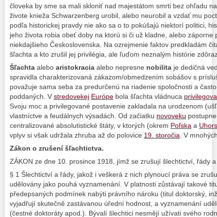
človeka by sme sa mali skloniť nad majestátom smrti bez ohľadu 
živote knieža Schwarzenberg urobil, alebo neurobil a vzdať mu poct
podľa historickej pravdy nie ako sa o to pokúšajú niektorí politici, hi
jeho života robia obeť doby na ktorú si či už kladne, alebo záporn
niekdajšieho Československa. Na ozrejmenie faktov predkladám čita
šľachta a kto zrušil jej privilégia, ale ľuďom neznalým histórie zdôr
Šľachta
alebo
aristokracia
alebo nepresne
nobilita
je dedičná v
spravidla charakterizovaná zákazom/obmedzením sobášov s prísluš
považuje sama seba za predurčenú na riadenie spoločnosti a často
poddaných. V
stredovekej
Európe
bola šľachta vládnuca
privilegov
Svoju moc a privilegované postavenie zakladala na urodzenom (u
vlastníctve a feudálnych výsadách. Od začiatku
novoveku
postupne 
centralizované absolutistické štáty, v ktorých (okrem
Poľska
a
Uhor
vplyv si však udržala zhruba až do polovice
19. storočia
. V mnohých
Zákon o zrušení šľachtictva.
ZÁKON ze dne 10. prosince 1918, jímž se zrušují šlechtictví, řády a 
§ 1 Šlechtictví a řády, jakož i veškerá z nich plynoucí práva se zrušuj
udělovány jako pouhá vyznamenání. V platnosti zůstávají takové titu
předepsaných podmínek nabýti právního nároku (titul doktorský, inžen
vyjadřují skutečně zastávanou úřední hodnost, a vyznamenání udě
(čestné doktoráty apod.). Bývalí šlechtici nesmějí užívati svého 