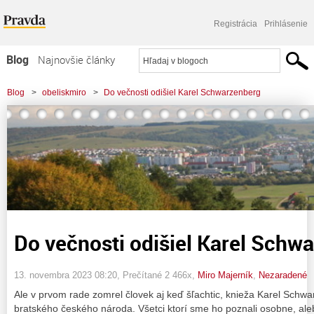
Registrácia
Prihlásenie
Blog
Najnovšie články
Najčítanejšie články
Blog
>
obeliskmiro
>
Do večnosti odišiel Karel Schwarzenberg
Najkomentovanejšie články
Zoznam blogov
Komerčné blogy
Do večnosti odišiel Karel Schw
13. novembra 2023 08:20
, Prečítané 2 466x,
Miro Majerník
,
Nezaradené
Ale v prvom rade zomrel človek aj keď šľachtic, knieža Karel Schwar
bratského českého národa. Všetci ktorí sme ho poznali osobne, al