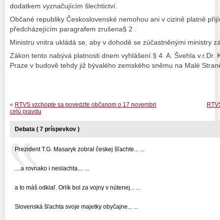
dodatkem vyznačujícím šlechtictví.
Občané republiky Československé nemohou ani v cizině platně přij
předcházejícím paragrafem zrušena§ 2 .
Ministru vnitra ukládá se, aby v dohodě se zúčastněnými ministry zá
Zákon tento nabývá platnosti dnem vyhlášení.§ 4 A. Švehla v.r.Dr. K
Praze v budově tehdy již bývalého zemského sněmu na Malé Stran
«
RTVS vzchopte sa povedzte občanom o 17 novembri
RTVS
celú pravdu
Debata ( 7 príspevkov )
Prezident T.G. Masaryk zobral českej šľachte... ...
....a rovnako i neslachta.... ...
a to máš odkiaľ. Orlík bol za vojny v nútenej... ...
Slovenská šľachta svoje majetky obyčajne... ...