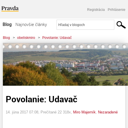
Registrácia
Prihlásenie
Blog
Najnovšie články
Najčítanejšie články
Blog
>
obeliskmiro
>
Povolanie: Udavač
Najkomentovanejšie články
Zoznam blogov
Komerčné blogy
Povolanie: Udavač
14. júna 2017 07:08
, Prečítané 22 318x,
Miro Majerník
,
Nezaradené