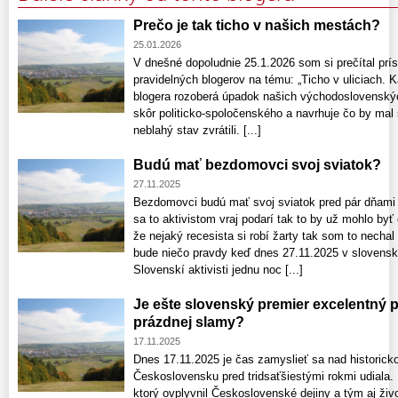
Prečo je tak ticho v našich mestách?
25.01.2026
V dnešné dopoludnie 25.1.2026 som si prečítal prí
pravidelných blogerov na tému: „Ticho v uliciach.
blogera rozoberá úpadok našich východoslovenský
skôr politicko-spoločenského a navrhuje čo by mal 
neblahý stav zvrátili. [...]
Budú mať bezdomovci svoj sviatok?
27.11.2025
Bezdomovci budú mať svoj sviatok pred pár dňami h
sa to aktivistom vraj podarí tak to by už mohlo byť
že nejaký recesista si robí žarty tak som to nechal
bude niečo pravdy keď dnes 27.11.2025 v slovensk
Slovenskí aktivisti jednu noc [...]
Je ešte slovenský premier excelentný pol
prázdnej slamy?
17.11.2025
Dnes 17.11.2025 je čas zamyslieť sa nad historick
Československu pred tridsaťšiestými rokmi udiala. 
ktorý ovplyvnil Československé dejiny a tým aj živ