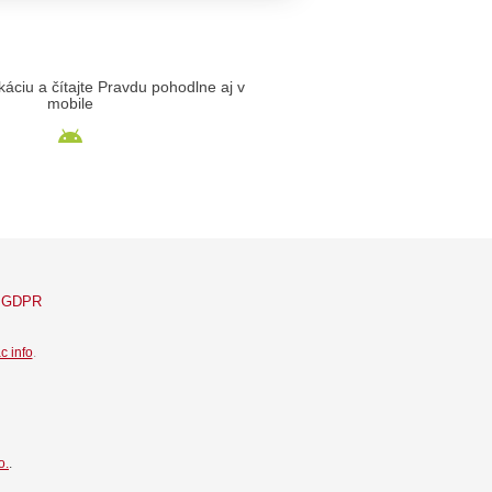
likáciu a čítajte Pravdu pohodlne aj v
mobile
GDPR
c info
.
o.
.