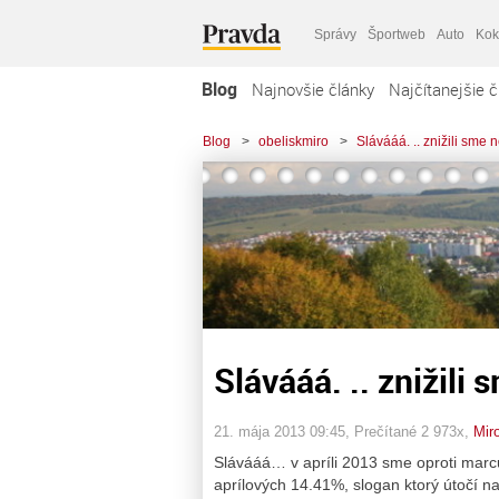
Správy
Športweb
Auto
Kok
Blog
Najnovšie články
Najčítanejšie č
Blog
>
obeliskmiro
>
Slávááá. .. znižili sme
Slávááá. .. znižil
21. mája 2013 09:45
, Prečítané 2 973x,
Mir
Slávááá… v apríli 2013 sme oproti marc
aprílových 14.41%, slogan ktorý útočí