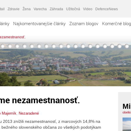
tail
Zdravie
Žena
Varecha
Záhrada
Užitočná
Video
DefenceNews
lánky
Najkomentovanejšie články
Zoznam blogov
Komerčné blog
 nezamestnanosť.
i sme nezamestnanosť.
Mi
obeli
o Majerník
,
Nezaradené
u 2013 znížili nezamestnanosť, z marcových 14,8% na
 na bežného slovenského občana zo všetkých podotýkam