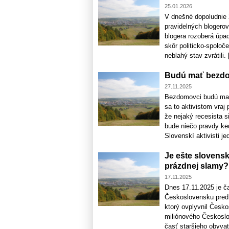
25.01.2026
V dnešné dopoludnie 
pravidelných blogero
blogera rozoberá úpa
skôr politicko-spoloč
neblahý stav zvrátili. [
Budú mať bezdo
27.11.2025
Bezdomovci budú mať 
sa to aktivistom vraj
že nejaký recesista s
bude niečo pravdy ke
Slovenskí aktivisti jed
Je ešte slovensk
prázdnej slamy?
17.11.2025
Dnes 17.11.2025 je č
Československu pred t
ktorý ovplyvnil Česko
miliónového Českoslo
časť staršieho obyvate