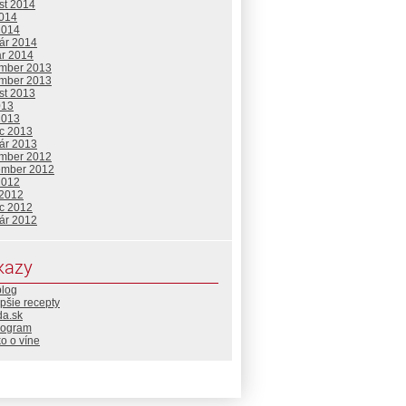
st 2014
2014
2014
uár 2014
ár 2014
mber 2013
mber 2013
st 2013
013
2013
c 2013
uár 2013
mber 2012
ember 2012
2012
 2012
c 2012
uár 2012
kazy
blog
pšie recepty
da.sk
rogram
o o víne