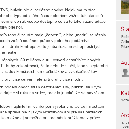
VS, bulvár, ale aj seriózne noviny. Nejak ma to síce
dobného typu od istého času neberiem vážne tak ako celú
som si do rúk všetko dostupné čo sa to také vážne udialo
ský priestor.
Šta
ľa toho či za ním stoja „červení“, alebo „modrí“ sa rôznia.
Poče
siacoch začnú sezónne práce v poľnohospodárstve,
Celk
 tí druhí kontrujú, že to je iba ilúzia neschopnosti tých
Prie
é rastie.
i európskych 50 miliónov euru vytvorí desaťtisíce nových
Aut
Ti druhy zakontrovali, že to nebude stačiť, lebo v septembri
 z radov končiacich stredoškolákov a vysokoškolákov.
 prví čiže červení, ale aj tí druhy čiže modrí.
ch tvrdení oboch strán dezorientovaný, prikloní sa k tým
Kat
ale dajme si ruku na srdce, pravda je taká, že sa navzájom
Neza
ľubov naplnilo hrniec iba pár vyvoleným, ale čo mi ostatní,
ľaná správa nie nijakým víťazstvom ani pre vás bažiacich
Arc
tko možne aj nemožne ani pre nás ktorí žijeme z práce.
janu
nove