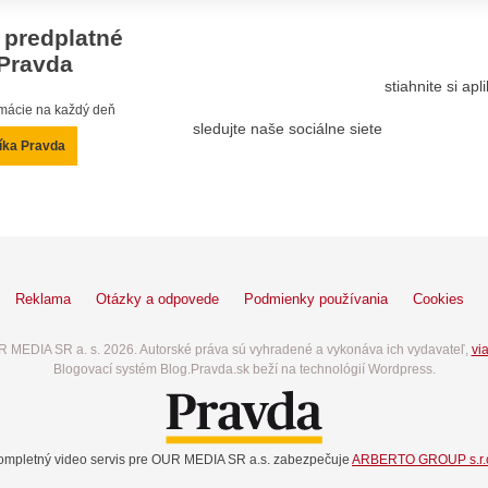
 predplatné
Pravda
stiahnite si ap
ormácie na každý deň
sledujte naše sociálne siete
íka Pravda
Reklama
Otázky a odpovede
Podmienky používania
Cookies
 MEDIA SR a. s. 2026. Autorské práva sú vyhradené a vykonáva ich vydavateľ,
via
Blogovací systém Blog.Pravda.sk beží na technológií Wordpress.
ompletný video servis pre OUR MEDIA SR a.s. zabezpečuje
ARBERTO GROUP s.r.