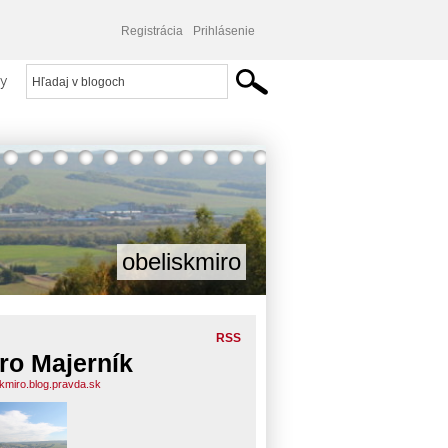
Registrácia
Prihlásenie
y
obeliskmiro
RSS
ro Majerník
skmiro.blog.pravda.sk