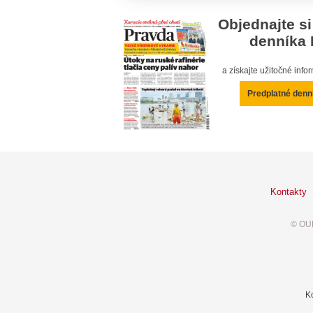
Objednajte si
denníka 
a získajte užitočné inf
Predplatné denn
Kontakty
© OUR
K