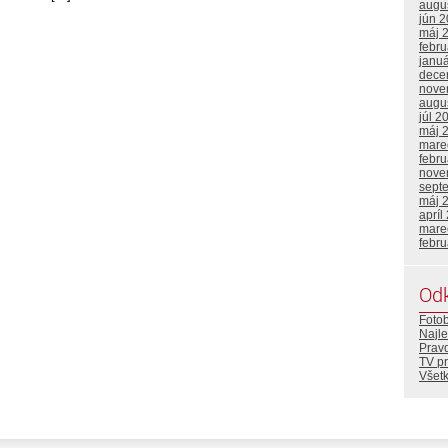
augu
jún 
máj 
febr
janu
dece
nove
augu
júl 2
máj 
mare
febr
nove
sept
máj 
apríl
mare
febr
Od
Foto
Najle
Prav
TV p
Všetk