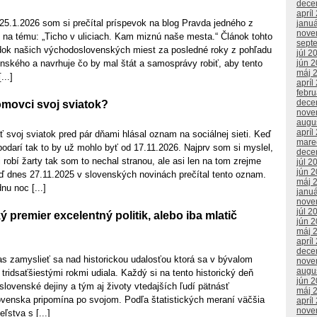
dece
apríl
25.1.2026 som si prečítal príspevok na blog Pravda jedného z
janu
nove
v na tému: „Ticho v uliciach. Kam miznú naše mesta.“ Článok tohto
sept
dok našich východoslovenských miest za posledné roky z pohľadu
júl 2
jún 
enského a navrhuje čo by mal štát a samosprávy robiť, aby tento
máj 
...]
apríl
febr
dece
movci svoj sviatok?
nove
augu
apríl
svoj sviatok pred pár dňami hlásal oznam na sociálnej sieti. Keď
mare
 podarí tak to by už mohlo byť od 17.11.2026. Najprv som si myslel,
dece
i robí žarty tak som to nechal stranou, ale asi len na tom zrejme
júl 2
jún 
ď dnes 27.11.2025 v slovenských novinách prečítal tento oznam.
máj 
nu noc [...]
janu
nove
júl 2
ý premier excelentný politik, alebo iba mlatič
jún 
máj 
apríl
dece
as zamyslieť sa nad historickou udalosťou ktorá sa v bývalom
nove
augu
ridsaťšiestými rokmi udiala. Každý si na tento historický deň
jún 
slovenské dejiny a tým aj životy vtedajších ľudí pätnásť
máj 
venska pripomína po svojom. Podľa štatistických meraní väčšia
apríl
nove
ľstva s [...]