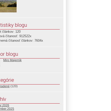
tistiky blogu
t článkov: 120
ová čítanosť: 912522x
merná čítanosť článkov: 7604x
or blogu
Miro Majerník
egórie
radené
(120)
hív
ár 2026
mber 2025