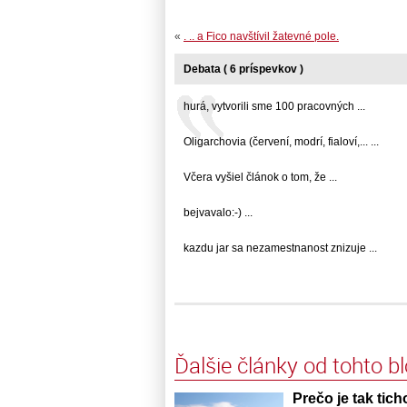
«
. .. a Fico navštívil žatevné pole.
Debata ( 6 príspevkov )
hurá, vytvorili sme 100 pracovných ...
Oligarchovia (červení, modrí, fialoví,... ...
Včera vyšiel článok o tom, že ...
bejvavalo:-) ...
kazdu jar sa nezamestnanost znizuje ...
Ďalšie články od tohto b
Prečo je tak tic