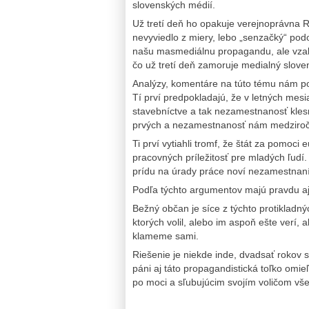
slovenských médií.
Už tretí deň ho opakuje verejnoprávna RT
nevyviedlo z miery, lebo „senzačký“ po
našu masmediálnu propagandu, ale vzal 
čo už tretí deň zamoruje medialný sloven
Analýzy, komentáre na túto tému nám pod
Tí prví predpokladajú, že v letných me
stavebníctve a tak nezamestnanosť klesne,
prvých a nezamestnanosť nám medziročn
Ti prví vytiahli tromf, že štát za pomoc
pracovných príležitosť pre mladých ľudí. 
prídu na úrady práce noví nezamestnaní
Podľa týchto argumentov majú pravdu aj ti
Bežný občan je síce z týchto protikladný
ktorých volil, alebo im aspoň ešte verí, 
klameme sami.
Riešenie je niekde inde, dvadsať rokov s
páni aj táto propagandistická toľko omie
po moci a sľubujúcim svojím voličom vše