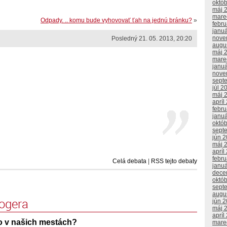
októ
máj 
mare
Odpady. .. komu bude vyhovovať ťah na jednú bránku?
»
febr
janu
nove
Posledný 21. 05. 2013, 20:20
augu
máj 
mare
janu
nove
sept
júl 2
máj 
apríl
febr
janu
októ
sept
jún 
máj 
apríl
febr
Celá debata
|
RSS tejto debaty
janu
dece
októ
sept
augu
logera
jún 
máj 
apríl
ho v našich mestách?
mare